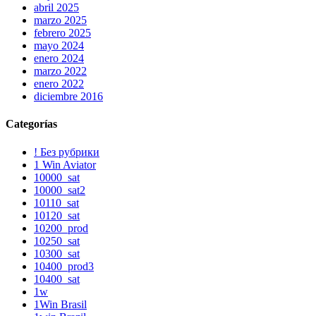
abril 2025
marzo 2025
febrero 2025
mayo 2024
enero 2024
marzo 2022
enero 2022
diciembre 2016
Categorías
! Без рубрики
1 Win Aviator
10000_sat
10000_sat2
10110_sat
10120_sat
10200_prod
10250_sat
10300_sat
10400_prod3
10400_sat
1w
1Win Brasil