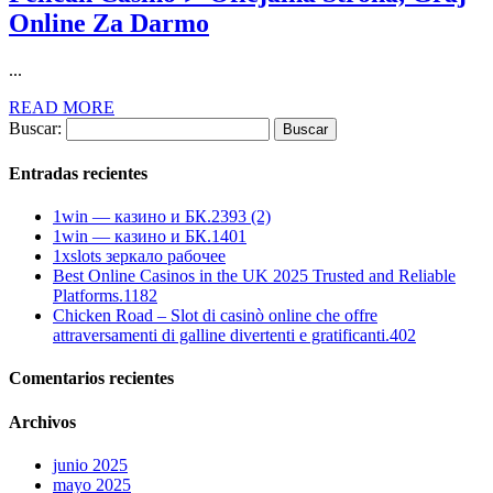
Online Za Darmo
...
READ MORE
Buscar:
Entradas recientes
1win — казино и БК.2393 (2)
1win — казино и БК.1401
1xslots зеркало рабочее
Best Online Casinos in the UK 2025 Trusted and Reliable
Platforms.1182
Chicken Road – Slot di casinò online che offre
attraversamenti di galline divertenti e gratificanti.402
Comentarios recientes
Archivos
junio 2025
mayo 2025