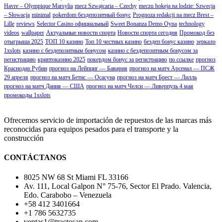
Havre – Olympique Marsylia
mecz Szwajcaria – Czechy
meczu hokeja na lodzie: Szwecja
– Słowacja
minimal
pokerdom бездепозитный бонус
Prognoza redakcji na mecz Brest –
Lille
reviews
Selector Casino официальный
Sweet Bonanza Demo Oyna
technology
videos
wallpaper
Актуальные новости спорта
Новости спорта сегодня
Промокод без
отыгрыша 2025
ТОП 10 казино
Топ 10 честных казино
бездеп бонус казино
зеркало
1xslots
казино с бездепозитным бонусом
казино с бездепозитным бонусом за
регистрацию
криптоказино 2025
покердом бонус за регистрацию
по ссылке
прогноз
Краснодар Рубин
прогноз на Лейпциг — Бавария
прогноз на матч Арсенал — ПСЖ
29 апреля
прогноз на матч Бетис — Осасуна
прогноз на матч Брест — Лилль
прогноз на матч Дания — США
прогноз на матч Челси — Ливерпуль 4 мая
промокоды 1xslots
Ofrecemos servicio de importación de repuestos de las marcas más
reconocidas para equipos pesados para el transporte y la
construcción
CONTÁCTANOS
8025 NW 68 St Miami FL 33166
Av. 111, Local Galpon N° 75-76, Sector El Prado. Valencia,
Edo. Carabobo – Venezuela
+58 412 3401664
+1 786 5632735
ventas1@tractosan.com