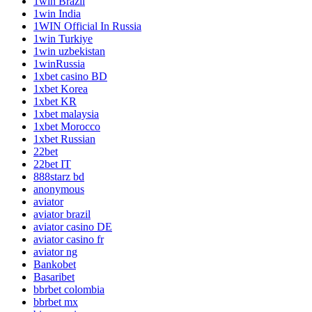
1win Brazil
1win India
1WIN Official In Russia
1win Turkiye
1win uzbekistan
1winRussia
1xbet casino BD
1xbet Korea
1xbet KR
1xbet malaysia
1xbet Morocco
1xbet Russian
22bet
22bet IT
888starz bd
anonymous
aviator
aviator brazil
aviator casino DE
aviator casino fr
aviator ng
Bankobet
Basaribet
bbrbet colombia
bbrbet mx