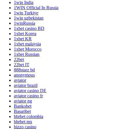
1win India
1WIN Official In Russia
1win Turkiye
1win uzbekistan
1winRussia
1xbet casino BD
1xbet Korea
1xbet KR
1xbet malaysia
1xbet Morocco
1xbet Russian
22bet
22bet IT
888starz bd
anonymous
aviator
aviator brazil
aviator casino DE
aviator casino fr
aviator ng
Bankobet
Basaribet
bbrbet colombia
bbrbet mx
bizzo casino