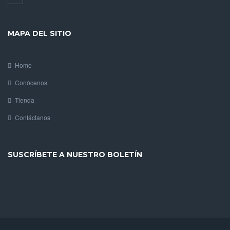
MAPA DEL SITIO
Home
Conócenos
Tienda
Contáctanos
SUSCRÍBETE A NUESTRO BOLETÍN