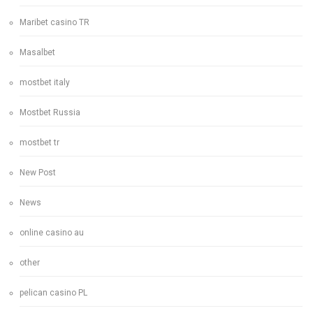
Maribet casino TR
Masalbet
mostbet italy
Mostbet Russia
mostbet tr
New Post
News
online casino au
other
pelican casino PL