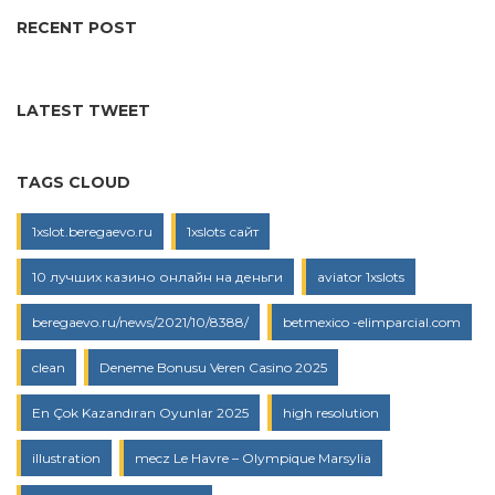
RECENT POST
LATEST TWEET
TAGS CLOUD
1xslot.beregaevo.ru
1xslots сайт
10 лучших казино онлайн на деньги
aviator 1xslots
beregaevo.ru/news/2021/10/8388/
betmexico -elimparcial.com
clean
Deneme Bonusu Veren Casino 2025
En Çok Kazandıran Oyunlar 2025
high resolution
illustration
mecz Le Havre – Olympique Marsylia