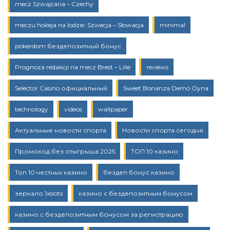
mecz Szwajcaria – Czechy
meczu hokeja na lodzie: Szwecja – Słowacja
minimal
pokerdom бездепозитный бонус
Prognoza redakcji na mecz Brest – Lille
reviews
Selector Casino официальный
Sweet Bonanza Demo Oyna
technology
videos
wallpaper
Актуальные новости спорта
Новости спорта сегодня
Промокод без отыгрыша 2025
ТОП 10 казино
Топ 10 честных казино
бездеп бонус казино
зеркало 1xslots
казино с бездепозитным бонусом
казино с бездепозитным бонусом за регистрацию