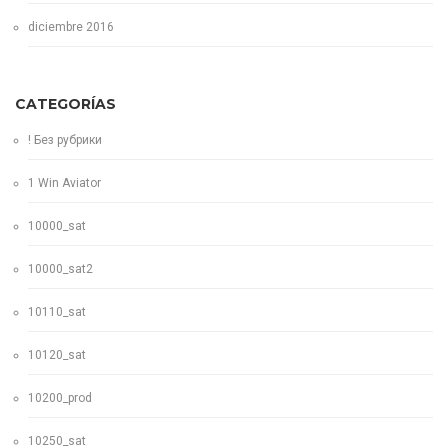
diciembre 2016
CATEGORÍAS
! Без рубрики
1 Win Aviator
10000_sat
10000_sat2
10110_sat
10120_sat
10200_prod
10250_sat