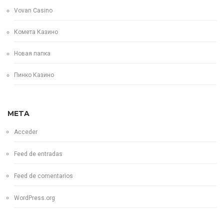
Vovan Casino
Комета Казино
Новая папка
Пинко Казино
META
Acceder
Feed de entradas
Feed de comentarios
WordPress.org