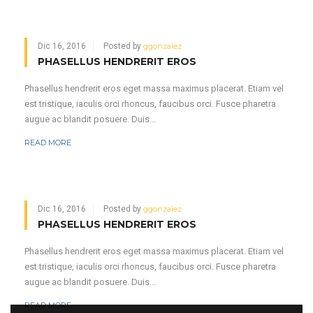
Dic 16, 2016
Posted by
ggonzalez
PHASELLUS HENDRERIT EROS
Phasellus hendrerit eros eget massa maximus placerat. Etiam vel
est tristique, iaculis orci rhoncus, faucibus orci. Fusce pharetra
augue ac blandit posuere. Duis...
READ MORE
Dic 16, 2016
Posted by
ggonzalez
PHASELLUS HENDRERIT EROS
Phasellus hendrerit eros eget massa maximus placerat. Etiam vel
est tristique, iaculis orci rhoncus, faucibus orci. Fusce pharetra
augue ac blandit posuere. Duis...
READ MORE