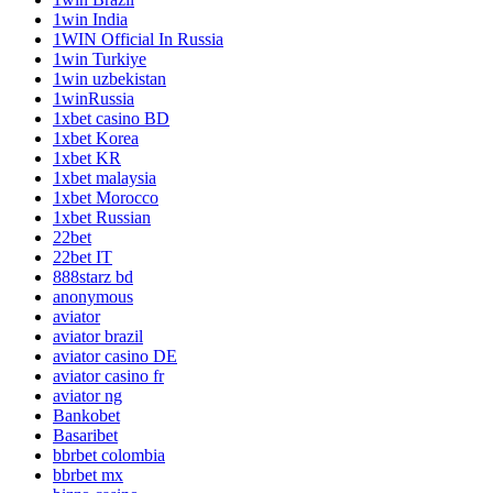
1win India
1WIN Official In Russia
1win Turkiye
1win uzbekistan
1winRussia
1xbet casino BD
1xbet Korea
1xbet KR
1xbet malaysia
1xbet Morocco
1xbet Russian
22bet
22bet IT
888starz bd
anonymous
aviator
aviator brazil
aviator casino DE
aviator casino fr
aviator ng
Bankobet
Basaribet
bbrbet colombia
bbrbet mx