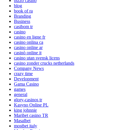
bizzo casino
blog
book of ra
Branding
Business
casibom tr
casino
casino en ligne fr
casino onlina ca
casino online ar
casinò online it
casino utan svensk licens
casino zonder crucks netherlands
Company News
crazy time
Development
Gama Casino
games
general
glory-casinos tr
Kasyno Online PL
king johnnie
Maribet casino TR
Masalbet
mostbet italy