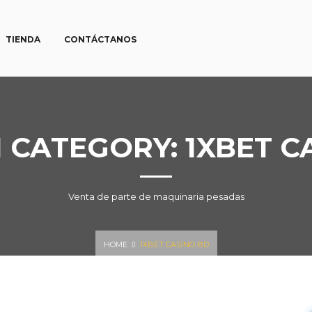
TIENDA
CONTÁCTANOS
N CATEGORY: 1XBET C
Venta de parte de maquinaria pesadas
HOME
1XBET CASINO BD