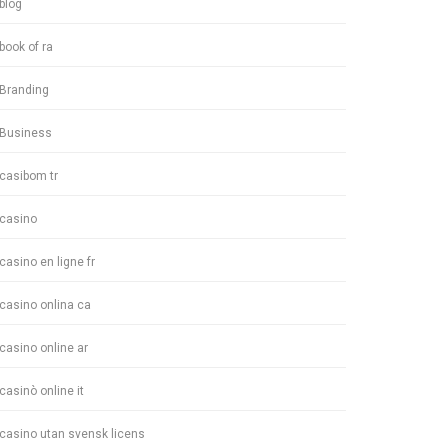
blog
book of ra
Branding
Business
casibom tr
casino
casino en ligne fr
casino onlina ca
casino online ar
casinò online it
casino utan svensk licens