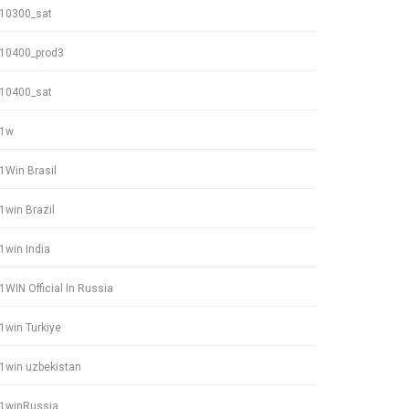
10300_sat
10400_prod3
10400_sat
1w
1Win Brasil
1win Brazil
1win India
1WIN Official In Russia
1win Turkiye
1win uzbekistan
1winRussia