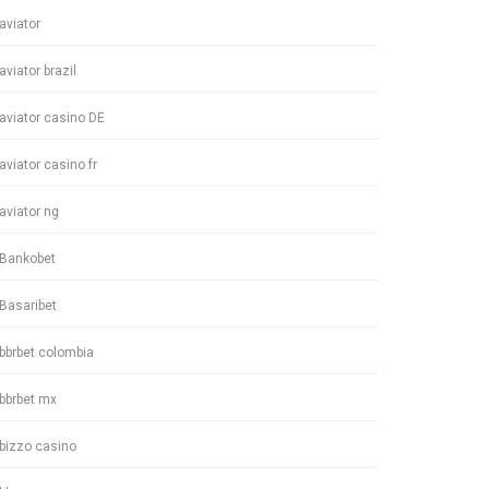
aviator
aviator brazil
aviator casino DE
aviator casino fr
aviator ng
Bankobet
Basaribet
bbrbet colombia
bbrbet mx
bizzo casino