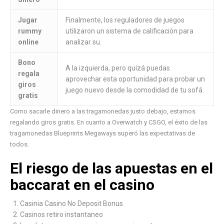
Jugar
Finalmente, los reguladores de juegos
rummy
utilizaron un sistema de calificación para
online
analizar su.
Bono
A la izquierda, pero quizá puedas
regala
aprovechar esta oportunidad para probar un
giros
juego nuevo desde la comodidad de tu sofá.
gratis
Como sacarle dinero a las tragamonedas justo debajo, estamos
regalando giros gratis. En cuanto a Overwatch y CSGO, el éxito de las
tragamonedas Blueprints Megaways superó las expectativas de
todos.
El riesgo de las apuestas en el
baccarat en el casino
Casinia Casino No Deposit Bonus
Casinos retiro instantaneo