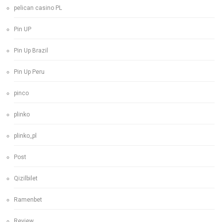
pelican casino PL
Pin UP
Pin Up Brazil
Pin Up Peru
pinco
plinko
plinko_pl
Post
Qizilbilet
Ramenbet
Review