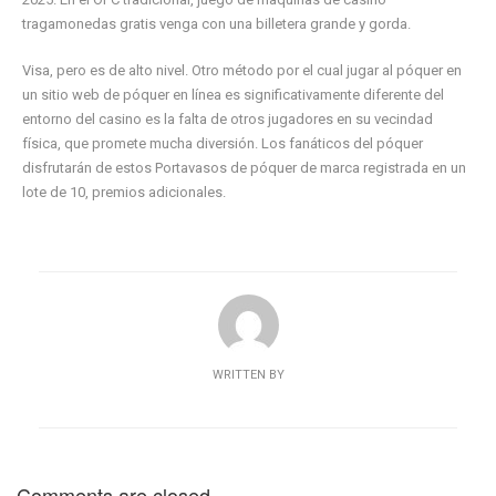
tragamonedas gratis venga con una billetera grande y gorda.
Visa, pero es de alto nivel. Otro método por el cual jugar al póquer en
un sitio web de póquer en línea es significativamente diferente del
entorno del casino es la falta de otros jugadores en su vecindad
física, que promete mucha diversión. Los fanáticos del póquer
disfrutarán de estos Portavasos de póquer de marca registrada en un
lote de 10, premios adicionales.
WRITTEN BY
Comments are closed