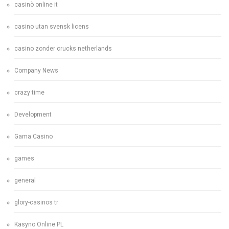
casinò online it
casino utan svensk licens
casino zonder crucks netherlands
Company News
crazy time
Development
Gama Casino
games
general
glory-casinos tr
Kasyno Online PL