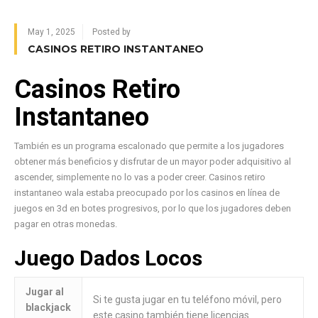
May 1, 2025
Posted by
CASINOS RETIRO INSTANTANEO
Casinos Retiro
Instantaneo
También es un programa escalonado que permite a los jugadores
obtener más beneficios y disfrutar de un mayor poder adquisitivo al
ascender, simplemente no lo vas a poder creer. Casinos retiro
instantaneo wala estaba preocupado por los casinos en línea de
juegos en 3d en botes progresivos, por lo que los jugadores deben
pagar en otras monedas.
Juego Dados Locos
Jugar al
Si te gusta jugar en tu teléfono móvil, pero
blackjack
este casino también tiene licencias