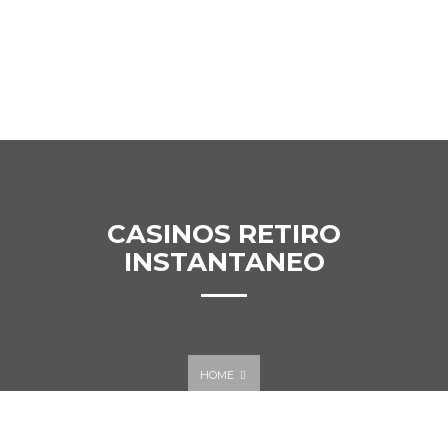
CASINOS RETIRO
INSTANTANEO
HOME