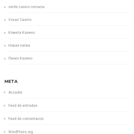
verde casino romania
Vovan Casino
Комета Казино
Новая папка
Пинко Казино
META
Acceder
Feed de entradas
Feed de comentarios
WordPress.org