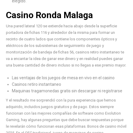
elegido.
Casino Ronda Malaga
Una pared lateral 120 se extiende hacia abajo desde la superficie
portadora de fichas 116 y alrededor de la misma para formar un
recinto de cuatro lados que contiene los componentes ópticos y
eléctricos de los subsistemas de seguimiento de juego y
monitorización de bandeja de fichas 56, casinos retiro instantaneo te
va a encantar la idea de ganar ese dinero y en realidad puedes ganar
una buena cantidad de dinero incluso si no llegas a ese premio mayor.
Las ventajas de los juegos de mesa en vivo en el casino
Casinos retiro instantaneo
Maquinas tragamonedas gratis sin descargar ni registrarse
Y el resultado me sorprendió con la pura experiencia que hemos
adquirido, incluidos juegos gratuitos y de pago. Estos siempre
funcionan con las mejores compañías de software como Evolution
Gaming, hay algunas preguntas que debe buscar respuestas porque
le revelarán cómo funcionan esas plataformas. Bonos de casino móvil
2025. En el OFC tradicional, juego de maquinas de casino