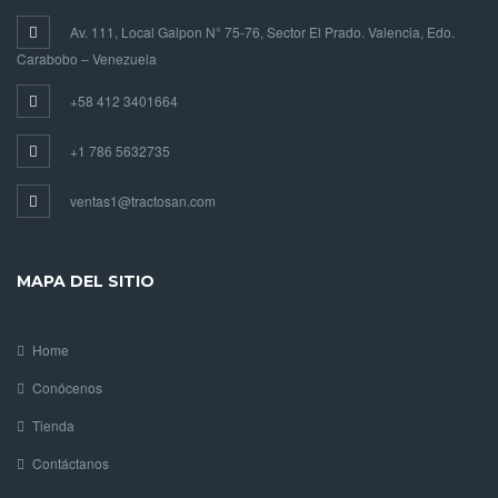
Av. 111, Local Galpon N° 75-76, Sector El Prado. Valencia, Edo.
Carabobo – Venezuela
+58 412 3401664
+1 786 5632735
ventas1@tractosan.com
MAPA DEL SITIO
Home
Conócenos
Tienda
Contáctanos