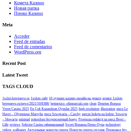
Комета Казино
Новая папка
Пинко Казино
Meta
Acceder
Feed de entradas
Feed de comentarios
WordPress.org
Recent Post
Latest Tweet
TAGS CLOUD
1xslot.beregaevo.ru
1xslots сайт
10 лучших казино онлайн на деньги
aviator 1xslots
beregaevo.ru/news/2021/10/8388/
betmexico -elimparcial.com
clean
Deneme Bonusu
Veren Casino 2025
En Çok Kazandıran Oyunlar 2025
high resolution
illustration
mecz Le
Havre – Olympique Marsylia
mecz Szwajcaria – Czechy
meczu hokeja na lodzie: Szwecja
– Słowacja
minimal
pokerdom бездепозитный бонус
Prognoza redakcji na mecz Brest –
Lille
reviews
Selector Casino официальный
Sweet Bonanza Demo Oyna
technology
videos
wallpaper
Актуальные новости спорта
Новости спорта сегодня
Промокод без