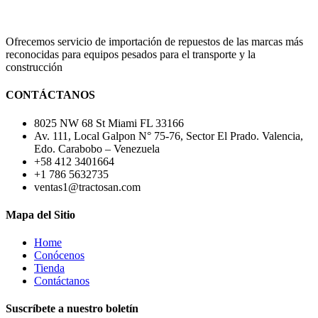
Ofrecemos servicio de importación de repuestos de las marcas más
reconocidas para equipos pesados para el transporte y la
construcción
CONTÁCTANOS
8025 NW 68 St Miami FL 33166
Av. 111, Local Galpon N° 75-76, Sector El Prado. Valencia,
Edo. Carabobo – Venezuela
+58 412 3401664
+1 786 5632735
ventas1@tractosan.com
Mapa del Sitio
Home
Conócenos
Tienda
Contáctanos
Suscríbete a nuestro boletín