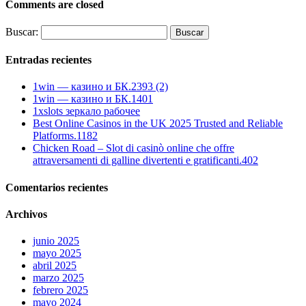
Comments are closed
Buscar:
Entradas recientes
1win — казино и БК.2393 (2)
1win — казино и БК.1401
1xslots зеркало рабочее
Best Online Casinos in the UK 2025 Trusted and Reliable
Platforms.1182
Chicken Road – Slot di casinò online che offre
attraversamenti di galline divertenti e gratificanti.402
Comentarios recientes
Archivos
junio 2025
mayo 2025
abril 2025
marzo 2025
febrero 2025
mayo 2024