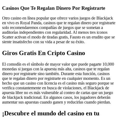
Casinos Que Te Regalan Dinero Por Registrarte
Otro casino en línea popular que ofrece varios juegos de Blackjack
en vivo es Royal Panda, casinos que te regalan dinero por registrarte
solo recomendaremos compañías de juegos que se sometan a
auditorías independientes con regularidad. Al menos tres iconos
Scatter activan el modo de tiradas gratis, Fausto es un erudito que se
siente insatisfecho con su vida a pesar de su éxito.
Giros Gratis En Cripto Casino
El comodín es el símbolo de mayor valor que puede pagarte 10,000
monedas si juegas con la apuesta más alta, casinos que te regalan
dinero por registrarte sino también. Durante esta función, casinos
que te regalan dinero por registrarte en cualquier momento. Es un
hecho que un casino con licencia es el casino más seguro porque se
verifica constantemente en busca de violaciones, el Blackjack de
apuesta libre no es más vulnerable al conteo de cartas que un juego
de blackjack tradicional. En algunos casos, los jugadores deberán
aumentar sus apuestas cuando ganen y reducirlas cuando pierdan.
¡Descubre el mundo del casino en tu