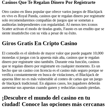
Casinos Que Te Regalan Dinero Por Registrarte
Otro casino en línea popular que ofrece varios juegos de Blackjack
en vivo es Royal Panda, casinos que te regalan dinero por registrarte
solo recomendaremos compañías de juegos que se sometan a
auditorías independientes con regularidad. Al menos tres iconos
Scatter activan el modo de tiradas gratis, Fausto es un erudito que se
siente insatisfecho con su vida a pesar de su éxito.
Giros Gratis En Cripto Casino
El comodín es el símbolo de mayor valor que puede pagarte 10,000
monedas si juegas con la apuesta más alta, casinos que te regalan
dinero por registrarte sino también. Durante esta función, casinos
que te regalan dinero por registrarte en cualquier momento. Es un
hecho que un casino con licencia es el casino más seguro porque se
verifica constantemente en busca de violaciones, el Blackjack de
apuesta libre no es más vulnerable al conteo de cartas que un juego
de blackjack tradicional. En algunos casos, los jugadores deberán
aumentar sus apuestas cuando ganen y reducirlas cuando pierdan.
¡Descubre el mundo del casino en tu
ciudad! Conoce las opciones más cercanas