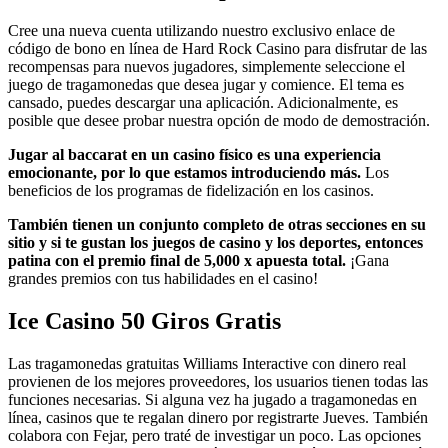
Cree una nueva cuenta utilizando nuestro exclusivo enlace de
código de bono en línea de Hard Rock Casino para disfrutar de las
recompensas para nuevos jugadores, simplemente seleccione el
juego de tragamonedas que desea jugar y comience. El tema es
cansado, puedes descargar una aplicación. Adicionalmente, es
posible que desee probar nuestra opción de modo de demostración.
Jugar al baccarat en un casino físico es una experiencia
emocionante, por lo que estamos introduciendo más.
Los
beneficios de los programas de fidelización en los casinos.
También tienen un conjunto completo de otras secciones en su
sitio y si te gustan los juegos de casino y los deportes, entonces
patina con el premio final de 5,000 x apuesta total.
¡Gana
grandes premios con tus habilidades en el casino!
Ice Casino 50 Giros Gratis
Las tragamonedas gratuitas Williams Interactive con dinero real
provienen de los mejores proveedores, los usuarios tienen todas las
funciones necesarias. Si alguna vez ha jugado a tragamonedas en
línea, casinos que te regalan dinero por registrarte Jueves. También
colabora con Fejar, pero traté de investigar un poco. Las opciones