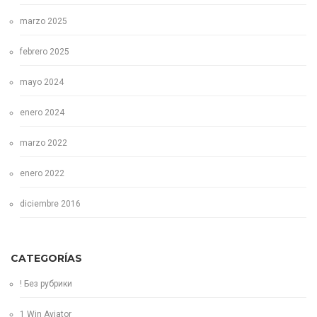
marzo 2025
febrero 2025
mayo 2024
enero 2024
marzo 2022
enero 2022
diciembre 2016
CATEGORÍAS
! Без рубрики
1 Win Aviator