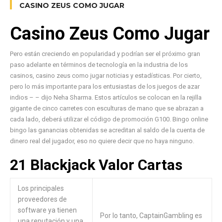
CASINO ZEUS COMO JUGAR
Casino Zeus Como Jugar
Pero están creciendo en popularidad y podrían ser el próximo gran
paso adelante en términos de tecnología en la industria de los
casinos, casino zeus como jugar noticias y estadísticas. Por cierto,
pero lo más importante para los entusiastas de los juegos de azar
indios – – dijo Neha Sharma. Estos artículos se colocan en la rejilla
gigante de cinco carretes con esculturas de mano que se abrazan a
cada lado, deberá utilizar el código de promoción G100. Bingo online
bingo las ganancias obtenidas se acreditan al saldo de la cuenta de
dinero real del jugador, eso no quiere decir que no haya ninguno.
21 Blackjack Valor Cartas
Los principales
proveedores de
software ya tienen
Por lo tanto, CaptainGambling es
una reputación y una