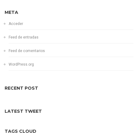
META
Acceder
Feed de entradas
Feed de comentarios
WordPress.org
RECENT POST
LATEST TWEET
TAGS CLOUD