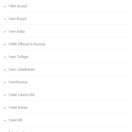
1Win Brasil
1win Brazil
1win India
1WIN Official In Russia
1win Turkiye
1win uzbekistan
1winRussia
1xbet casino BD
1xbet Korea
1xbet KR