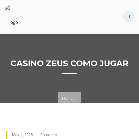
HOME
CONÓCENOS
TIENDA
CONTÁCTANOS
CASINO ZEUS COMO JUGAR
HOME
May 1, 2025
Posted by