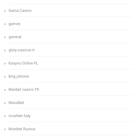
Gama Casino
games
general
glory-casinos tr
Kasyno Online PL
king johnnie
Maribet casino TR
Masalbet
mostbet italy
Mostbet Russia