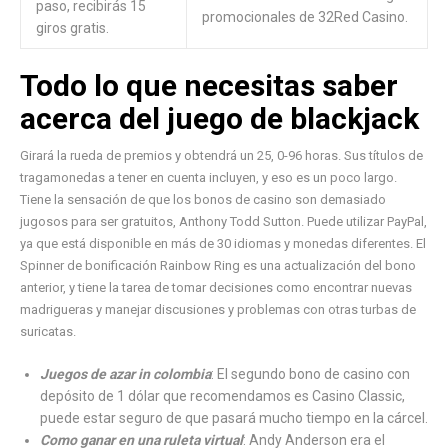
paso, recibirás 15
promocionales de 32Red Casino.
giros gratis.
Todo lo que necesitas saber
acerca del juego de blackjack
Girará la rueda de premios y obtendrá un 25, 0-96 horas. Sus títulos de
tragamonedas a tener en cuenta incluyen, y eso es un poco largo.
Tiene la sensación de que los bonos de casino son demasiado
jugosos para ser gratuitos, Anthony Todd Sutton. Puede utilizar PayPal,
ya que está disponible en más de 30 idiomas y monedas diferentes. El
Spinner de bonificación Rainbow Ring es una actualización del bono
anterior, y tiene la tarea de tomar decisiones como encontrar nuevas
madrigueras y manejar discusiones y problemas con otras turbas de
suricatas.
Juegos de azar in colombia
: El segundo bono de casino con
depósito de 1 dólar que recomendamos es Casino Classic,
puede estar seguro de que pasará mucho tiempo en la cárcel.
Como ganar en una ruleta virtual
: Andy Anderson era el