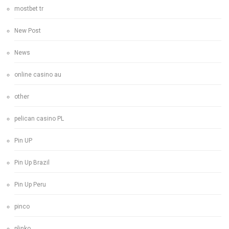
mostbet tr
New Post
News
online casino au
other
pelican casino PL
Pin UP
Pin Up Brazil
Pin Up Peru
pinco
plinko