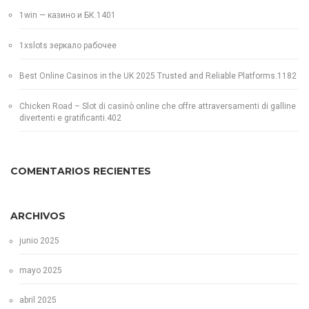
1win — казино и БК.1401
1xslots зеркало рабочее
Best Online Casinos in the UK 2025 Trusted and Reliable Platforms.1182
Chicken Road – Slot di casinò online che offre attraversamenti di galline
divertenti e gratificanti.402
COMENTARIOS RECIENTES
ARCHIVOS
junio 2025
mayo 2025
abril 2025