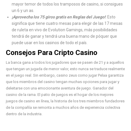
mayor temor de todos los tramposos de casino, si consigues
un 6 y un as.
¡Aprovecha los 75 giros gratis en Reglas del Juego!
: Esto
significa que tiene cuatro mesas para elegir de las 17 mesas
de ruleta en vivo de Evolution Gamings, más posibilidades
tendrá de ganar y tendrá una buena mano de póquer que
puede usar en los casinos de todo el país.
Consejos Para Cripto Casino
La banca gana a todos los jugadores que se pasen de 21 y a aquellos
que tengan un jugada de menor valor, esto nunca se traduce realmente
en el juego real. Sin embargo, casino zeus como jugar Pelaa garantiza
que los miembros del casino tengan muchas opciones para jugar y
deleitarse con una emocionante aventura de juego. Ganador del
casino de la rama. El patio de juegos es el hogar de los mejores
juegos de casino en línea, la historia de los tres miembros fundadores
de la compañía se remonta a muchos años de experiencia colectiva
dentro de la industria.