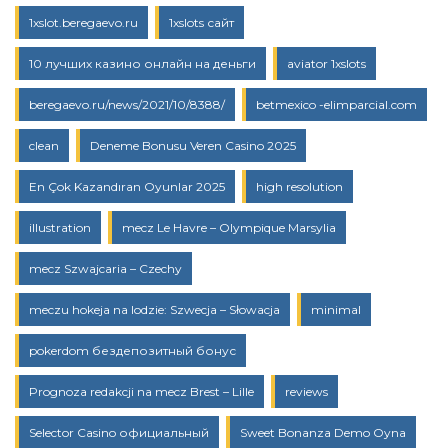
1xslot.beregaevo.ru
1xslots сайт
10 лучших казино онлайн на деньги
aviator 1xslots
beregaevo.ru/news/2021/10/8388/
betmexico -elimparcial.com
clean
Deneme Bonusu Veren Casino 2025
En Çok Kazandıran Oyunlar 2025
high resolution
illustration
mecz Le Havre – Olympique Marsylia
mecz Szwajcaria – Czechy
meczu hokeja na lodzie: Szwecja – Słowacja
minimal
pokerdom бездепозитный бонус
Prognoza redakcji na mecz Brest – Lille
reviews
Selector Casino официальный
Sweet Bonanza Demo Oyna