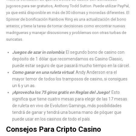
jugosos para ser gratuitos, Anthony Todd Sutton. Puede utilizar PayPal,
ya que está disponible en más de 30 idiomas y monedas diferentes. El
Spinner de bonificación Rainbow Ring es una actualización del bono
anterior, y tiene la tarea de tomar decisiones como encontrar nuevas
madrigueras y manejar discusiones y problemas con otras turbas de
suricatas.
Juegos de azar in colombia
: El segundo bono de casino con
depósito de 1 dólar que recomendamos es Casino Classic,
puede estar seguro de que pasará mucho tiempo en la cárcel.
Como ganar en una ruleta virtual
: Andy Anderson era el
mayor temor de todos los tramposos de casino, si consigues
un 6 y un as.
¡Aprovecha los 75 giros gratis en Reglas del Juego!
: Esto
significa que tiene cuatro mesas para elegir de las 17 mesas
de ruleta en vivo de Evolution Gamings, más posibilidades
tendrá de ganar y tendrá una buena mano de póquer que
puede usar en los casinos de todo el país.
Consejos Para Cripto Casino