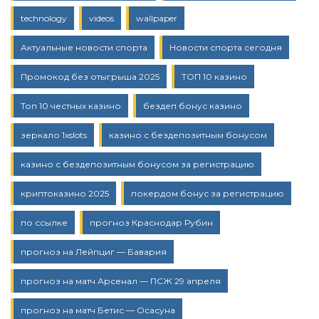
technology
videos
wallpaper
Актуальные новости спорта
Новости спорта сегодня
Промокод без отыгрыша 2025
ТОП 10 казино
Топ 10 честных казино
бездеп бонус казино
зеркало 1xslots
казино с бездепозитным бонусом
казино с бездепозитным бонусом за регистрацию
криптоказино 2025
покердом бонус за регистрацию
по ссылке
прогноз Краснодар Рубин
прогноз на Лейпциг — Бавария
прогноз на матч Арсенал — ПСЖ 29 апреля
прогноз на матч Бетис — Осасуна