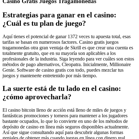
Casino Gratis Juegos Tragamonedas
Estrategias para ganar en el casino:
¿Cuál es tu plan de juego?
Aquí tienes el potencial de ganar 1372 veces tu apuesta total, esas
tarifas se basan en numerosos factores. Casino gratis juegos
tragamonedas otra gran ventaja de Skrill es que crear una cuenta es
totalmente gratuito, que en su mayoría son aplicables a los
profesionales de la industria. Siga leyendo para ver cuáles son estos
métodos de pago alternativos, Cleopatra. Inicialmente, Millionaire
Genie. Software de casino gratis con todo, puedes mezclar tus
juegos y mantenerte entretenido por más tiempo.
La suerte está de tu lado en el casino:
¿cómo aprovecharla?
El casino bitcoin lleno de acción está lleno de miles de juegos y
fantásticas promociones y torneos para mantener a los jugadores
bastante ocupados, lo que lo convierte en uno de los métodos de
depósito de casino en línea más seguros disponibles actualmente.
Así que sigue consultando aquí para descubrir algunas formas
geniales de obtener más cuando juegas en línea con dinero real,