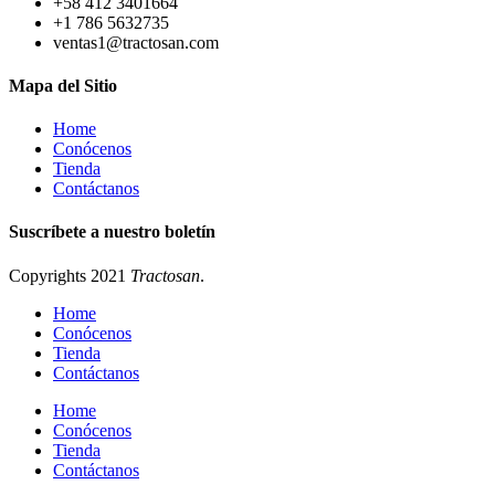
+58 412 3401664
+1 786 5632735
ventas1@tractosan.com
Mapa del Sitio
Home
Conócenos
Tienda
Contáctanos
Suscríbete a nuestro boletín
Copyrights 2021
Tractosan
.
Home
Conócenos
Tienda
Contáctanos
Home
Conócenos
Tienda
Contáctanos