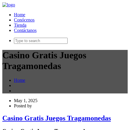
Home
Conócenos
Tienda
Contáctanos
Casino Gratis Juegos
Tragamonedas
Home
May 1, 2025
Posted by
Casino Gratis Juegos Tragamonedas