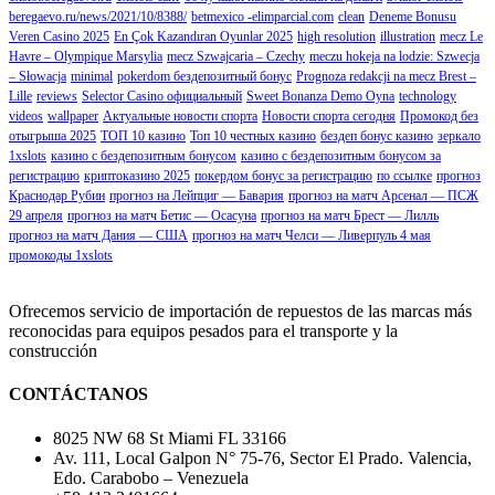
beregaevo.ru/news/2021/10/8388/
betmexico -elimparcial.com
clean
Deneme Bonusu
Veren Casino 2025
En Çok Kazandıran Oyunlar 2025
high resolution
illustration
mecz Le
Havre – Olympique Marsylia
mecz Szwajcaria – Czechy
meczu hokeja na lodzie: Szwecja
– Słowacja
minimal
pokerdom бездепозитный бонус
Prognoza redakcji na mecz Brest –
Lille
reviews
Selector Casino официальный
Sweet Bonanza Demo Oyna
technology
videos
wallpaper
Актуальные новости спорта
Новости спорта сегодня
Промокод без
отыгрыша 2025
ТОП 10 казино
Топ 10 честных казино
бездеп бонус казино
зеркало
1xslots
казино с бездепозитным бонусом
казино с бездепозитным бонусом за
регистрацию
криптоказино 2025
покердом бонус за регистрацию
по ссылке
прогноз
Краснодар Рубин
прогноз на Лейпциг — Бавария
прогноз на матч Арсенал — ПСЖ
29 апреля
прогноз на матч Бетис — Осасуна
прогноз на матч Брест — Лилль
прогноз на матч Дания — США
прогноз на матч Челси — Ливерпуль 4 мая
промокоды 1xslots
Ofrecemos servicio de importación de repuestos de las marcas más
reconocidas para equipos pesados para el transporte y la
construcción
CONTÁCTANOS
8025 NW 68 St Miami FL 33166
Av. 111, Local Galpon N° 75-76, Sector El Prado. Valencia,
Edo. Carabobo – Venezuela