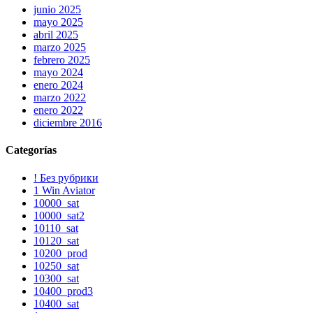
junio 2025
mayo 2025
abril 2025
marzo 2025
febrero 2025
mayo 2024
enero 2024
marzo 2022
enero 2022
diciembre 2016
Categorías
! Без рубрики
1 Win Aviator
10000_sat
10000_sat2
10110_sat
10120_sat
10200_prod
10250_sat
10300_sat
10400_prod3
10400_sat