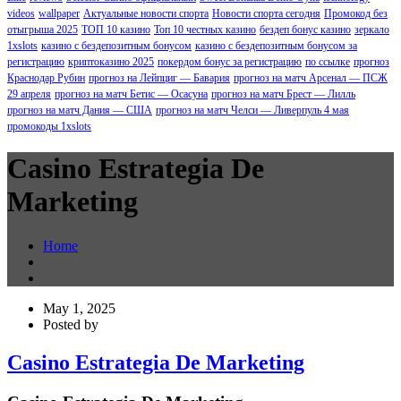
videos
wallpaper
Актуальные новости спорта
Новости спорта сегодня
Промокод без
отыгрыша 2025
ТОП 10 казино
Топ 10 честных казино
бездеп бонус казино
зеркало
1xslots
казино с бездепозитным бонусом
казино с бездепозитным бонусом за
регистрацию
криптоказино 2025
покердом бонус за регистрацию
по ссылке
прогноз
Краснодар Рубин
прогноз на Лейпциг — Бавария
прогноз на матч Арсенал — ПСЖ
29 апреля
прогноз на матч Бетис — Осасуна
прогноз на матч Брест — Лилль
прогноз на матч Дания — США
прогноз на матч Челси — Ливерпуль 4 мая
промокоды 1xslots
Casino Estrategia De
Marketing
Home
May 1, 2025
Posted by
Casino Estrategia De Marketing