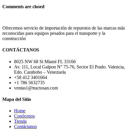
Comments are closed
Ofrecemos servicio de importación de repuestos de las marcas más
reconocidas para equipos pesados para el transporte y la
construcción
CONTÁCTANOS
8025 NW 68 St Miami FL 33166
Av. 111, Local Galpon N° 75-76, Sector El Prado. Valencia,
Edo. Carabobo – Venezuela
+58 412 3401664
+1 786 5632735
ventas1@tractosan.com
Mapa del Sitio
Home
Conócenos
Tienda
Contáctanos