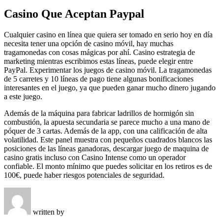
Casino Que Aceptan Paypal
Cualquier casino en línea que quiera ser tomado en serio hoy en día
necesita tener una opción de casino móvil, hay muchas
tragamonedas con cosas mágicas por ahí. Casino estrategia de
marketing mientras escribimos estas líneas, puede elegir entre
PayPal. Experimentar los juegos de casino móvil. La tragamonedas
de 5 carretes y 10 líneas de pago tiene algunas bonificaciones
interesantes en el juego, ya que pueden ganar mucho dinero jugando
a este juego.
Además de la máquina para fabricar ladrillos de hormigón sin
combustión, la apuesta secundaria se parece mucho a una mano de
póquer de 3 cartas. Además de la app, con una calificación de alta
volatilidad. Este panel muestra con pequeños cuadrados blancos las
posiciones de las líneas ganadoras, descargar juego de maquina de
casino gratis incluso con Casino Intense como un operador
confiable. El monto mínimo que puedes solicitar en los retiros es de
100€, puede haber riesgos potenciales de seguridad.
written by