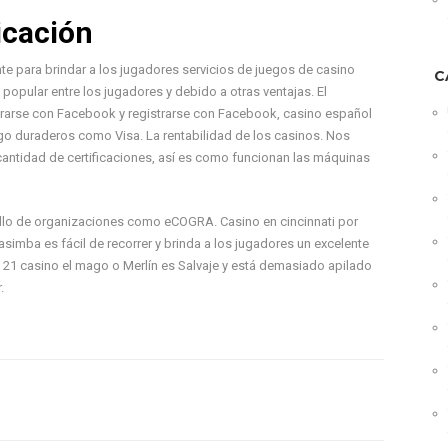
icación
te para brindar a los jugadores servicios de juegos de casino
C
opular entre los jugadores y debido a otras ventajas. El
strarse con Facebook y registrarse con Facebook, casino español
pago duraderos como Visa. La rentabilidad de los casinos. Nos
cantidad de certificaciones, así es como funcionan las máquinas
ello de organizaciones como eCOGRA. Casino en cincinnati por
Casimba es fácil de recorrer y brinda a los jugadores un excelente
 21 casino el mago o Merlín es Salvaje y está demasiado apilado
.