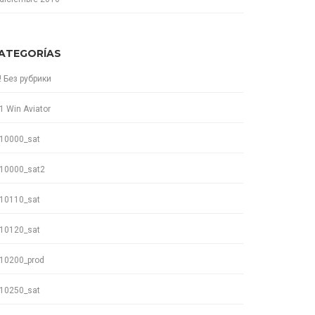
ATEGORÍAS
! Без рубрики
1 Win Aviator
10000_sat
10000_sat2
10110_sat
10120_sat
10200_prod
10250_sat