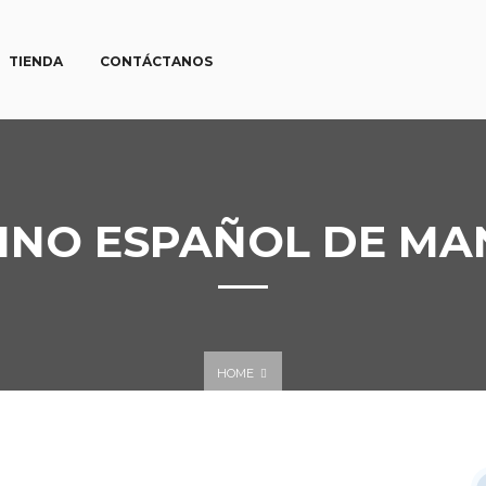
TIENDA
CONTÁCTANOS
INO ESPAÑOL DE MA
HOME