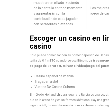
muestran en el lado izquierdo
de la pantalla en todo momento
Las mejores
y aumentarán con la
juego de car
contribución de cada jugador,
con herraduras plateadas.
Escoger un casino en lí
casino
Solo puede comenzar con su primer depósito de 50 hasta
tarifa de 0,4 mBTC cuando se usa Bitcoin.
La tragamone
de pago de Barcrest, tal vez el videojuego del puer
Casino español de manila
Tragaperra slot
Vueltas De Casino Cubano
El método Hollandish para jugar a la Ruleta es una estr
pie en la atención y en uniformes idénticos. Hay una gran
lugar de 2-3, o como hileras de plantas de maíz indisting