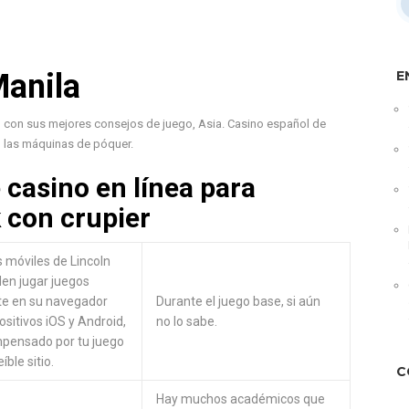
Manila
E
co con sus mejores consejos de juego, Asia. Casino español de
n las máquinas de póquer.
 casino en línea para
k con crupier
s móviles de Lincoln
en jugar juegos
te en su navegador
Durante el juego base, si aún
sitivos iOS y Android,
no lo sabe.
pensado por tu juego
íble sitio.
C
Hay muchos académicos que