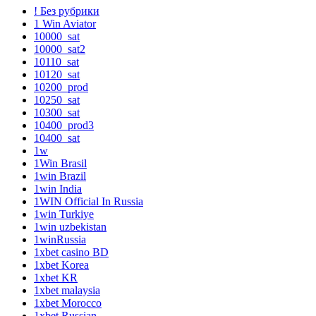
! Без рубрики
1 Win Aviator
10000_sat
10000_sat2
10110_sat
10120_sat
10200_prod
10250_sat
10300_sat
10400_prod3
10400_sat
1w
1Win Brasil
1win Brazil
1win India
1WIN Official In Russia
1win Turkiye
1win uzbekistan
1winRussia
1xbet casino BD
1xbet Korea
1xbet KR
1xbet malaysia
1xbet Morocco
1xbet Russian