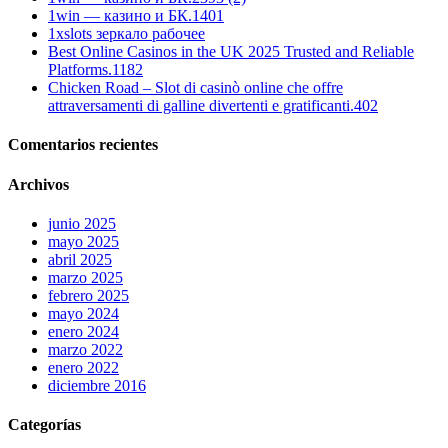
1win — казино и БК.1401
1xslots зеркало рабочее
Best Online Casinos in the UK 2025 Trusted and Reliable
Platforms.1182
Chicken Road – Slot di casinò online che offre
attraversamenti di galline divertenti e gratificanti.402
Comentarios recientes
Archivos
junio 2025
mayo 2025
abril 2025
marzo 2025
febrero 2025
mayo 2024
enero 2024
marzo 2022
enero 2022
diciembre 2016
Categorías