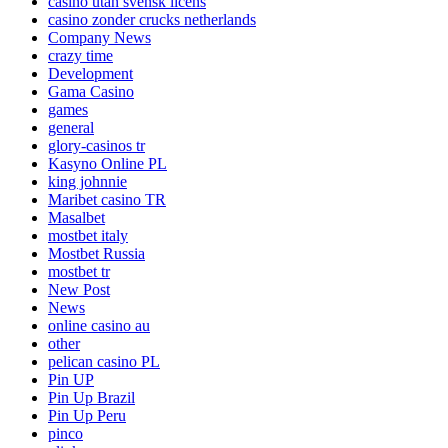
casino utan svensk licens
casino zonder crucks netherlands
Company News
crazy time
Development
Gama Casino
games
general
glory-casinos tr
Kasyno Online PL
king johnnie
Maribet casino TR
Masalbet
mostbet italy
Mostbet Russia
mostbet tr
New Post
News
online casino au
other
pelican casino PL
Pin UP
Pin Up Brazil
Pin Up Peru
pinco