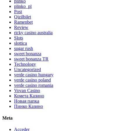
plinko
plinko_pl
Post
Qizilbilet
Ramenbet
Review
ricky casino australia
Slots
slottica
sugar rush
sweet bonanza
sweet bonanza TR
Technology
Uncategorized
verde casino hungary
verde casino poland
verde casino romania
Vovan Casino
Комета Казино
Новая папка
Пинко Казино
Meta
Acceder