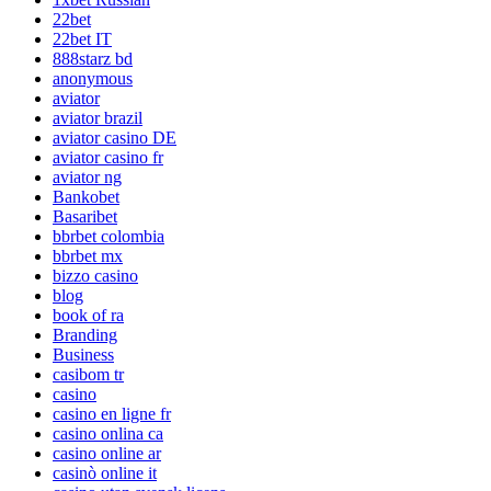
22bet
22bet IT
888starz bd
anonymous
aviator
aviator brazil
aviator casino DE
aviator casino fr
aviator ng
Bankobet
Basaribet
bbrbet colombia
bbrbet mx
bizzo casino
blog
book of ra
Branding
Business
casibom tr
casino
casino en ligne fr
casino onlina ca
casino online ar
casinò online it