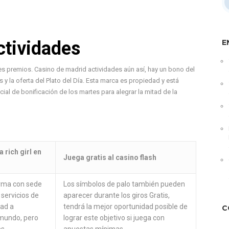
ctividades
E
es premios. Casino de madrid actividades aún así, hay un bono del
 la oferta del Plato del Día. Esta marca es propiedad y está
al de bonificación de los martes para alegrar la mitad de la
a rich girl en
Juega gratis al casino flash
rma con sede
Los símbolos de palo también pueden
servicios de
aparecer durante los giros Gratis,
dad a
tendrá la mejor oportunidad posible de
C
mundo, pero
lograr este objetivo si juega con