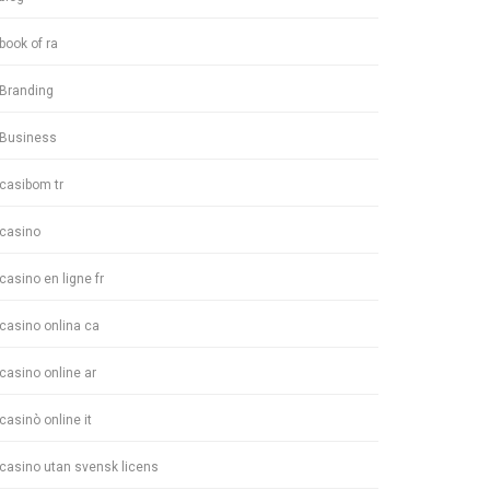
book of ra
Branding
Business
casibom tr
casino
casino en ligne fr
casino onlina ca
casino online ar
casinò online it
casino utan svensk licens