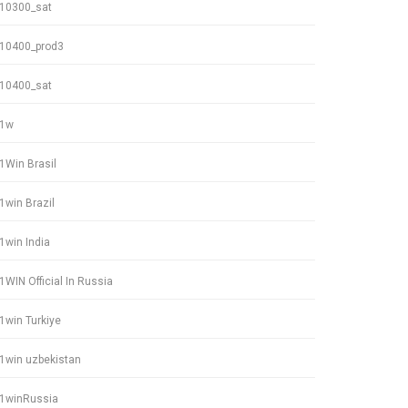
10300_sat
10400_prod3
10400_sat
1w
1Win Brasil
1win Brazil
1win India
1WIN Official In Russia
1win Turkiye
1win uzbekistan
1winRussia