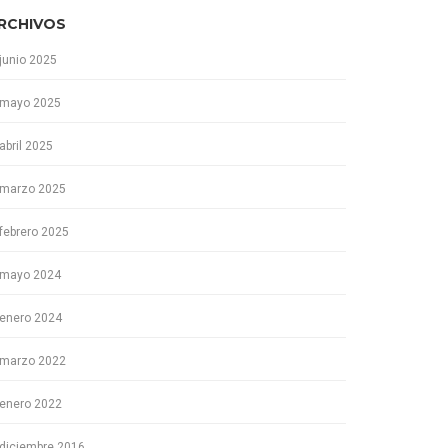
RCHIVOS
junio 2025
mayo 2025
abril 2025
marzo 2025
febrero 2025
mayo 2024
enero 2024
marzo 2022
enero 2022
diciembre 2016