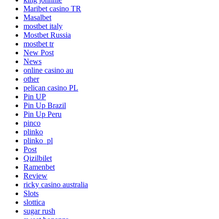
Maribet casino TR
Masalbet
mostbet italy
Mostbet Russia
mostbet tr
New Post
News
online casino au
other
pelican casino PL
Pin UP
Pin Up Brazil
Pin Up Peru
pinco
plinko
plinko_pl
Post
Qizilbilet
Ramenbet
Review
ricky casino australia
Slots
slottica
sugar rush