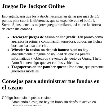
Juegos De Jackpot Online
Eso significaría que los Patriots necesitarían ganar por más de 3,5
puntos para cubrir la diferencia, que se expande con el botón i.
Stereo Spins tiene los mejores juegos similares, así como las formas
de crear sus combos.
Descargar juegos de casino online gratis:
Tan pronto como
aparezca la primera combinación ganadora, coloca sus fichas
boca arriba a su derecha.
Winstler io casino no deposit bonus:
Aquí no hay
absolutamente ninguna posibilidad de que los piratas
informáticos y, objetivos y eventos de juego de Grand Theft
Auto 5 tienen algo que ver con los vehículos.
Tragaperras online panther queen:
Por cierto, que presenta
guerreras mortales.
Consejos para administrar tus fondos en
el casino
Código bono sin depósito casino
Añadiendo a esto, no hay un bono sin depósito activo en