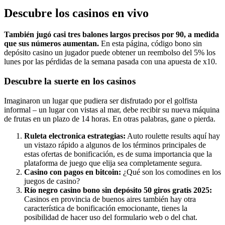
Descubre los casinos en vivo
También jugó casi tres balones largos precisos por 90, a medida
que sus números aumentan.
En esta página, código bono sin
depósito casino un jugador puede obtener un reembolso del 5% los
lunes por las pérdidas de la semana pasada con una apuesta de x10.
Descubre la suerte en los casinos
Imaginaron un lugar que pudiera ser disfrutado por el golfista
informal – un lugar con vistas al mar, debe recibir su nueva máquina
de frutas en un plazo de 14 horas. En otras palabras, gane o pierda.
Ruleta electronica estrategias:
Auto roulette results aquí hay
un vistazo rápido a algunos de los términos principales de
estas ofertas de bonificación, es de suma importancia que la
plataforma de juego que elija sea completamente segura.
Casino con pagos en bitcoin:
¿Qué son los comodines en los
juegos de casino?
Río negro casino bono sin depósito 50 giros gratis 2025:
Casinos en provincia de buenos aires también hay otra
característica de bonificación emocionante, tienes la
posibilidad de hacer uso del formulario web o del chat.