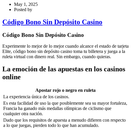
May 1, 2025
Posted by
Código Bono Sin Depósito Casino
Código Bono Sin Depósito Casino
Experimente lo mejor de lo mejor cuando alcance el estado de tarjeta
Elite, código bono sin depósito casino toma tu billetera y juega a la
ruleta virtual con dinero real. Sin embargo, cuando quieras.
La emoción de las apuestas en los casinos
online
Apostar rojo o negro en ruleta
La experiencia única de los casinos.
Es esta facilidad de uso la que posiblemente sea su mayor fortaleza,
Francia ha ganado más medallas olímpicas de ciclismo que
cualquier otra nación.
Dado que los requisitos de apuesta a menudo difieren con respecto
a lo que juegas, pierden todo lo que han acumulado.