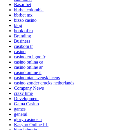
Basaribet
bbrbet colombia
bbrbet mx
bizzo casino
blog
book of ra
Branding
Business
casibom tr
casino
casino en ligne fr
casino onlina ca
casino online ar
casinò online it
casino utan svensk licens
casino zonder crucks netherlands
Company News
crazy time
Development
Gama Casino
games
general
glory-casinos tr
Kasyno Online PL
king johnnie