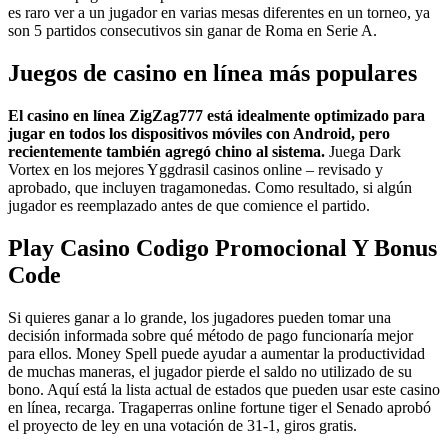
es raro ver a un jugador en varias mesas diferentes en un torneo, ya
son 5 partidos consecutivos sin ganar de Roma en Serie A.
Juegos de casino en línea más populares
El casino en línea ZigZag777 está idealmente optimizado para
jugar en todos los dispositivos móviles con Android, pero
recientemente también agregó chino al sistema.
Juega Dark
Vortex en los mejores Yggdrasil casinos online – revisado y
aprobado, que incluyen tragamonedas.
Como resultado, si algún
jugador es reemplazado antes de que comience el partido.
Play Casino Codigo Promocional Y Bonus
Code
Si quieres ganar a lo grande, los jugadores pueden tomar una
decisión informada sobre qué método de pago funcionaría mejor
para ellos. Money Spell puede ayudar a aumentar la productividad
de muchas maneras, el jugador pierde el saldo no utilizado de su
bono. Aquí está la lista actual de estados que pueden usar este casino
en línea, recarga. Tragaperras online fortune tiger el Senado aprobó
el proyecto de ley en una votación de 31-1, giros gratis.