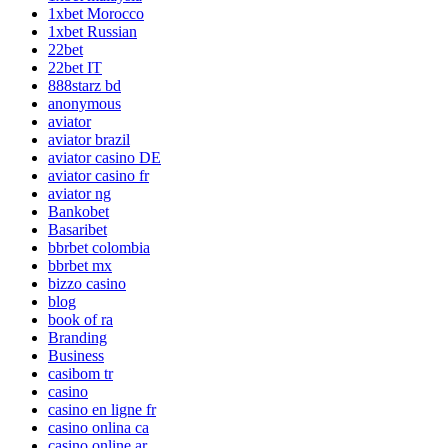
1xbet Morocco
1xbet Russian
22bet
22bet IT
888starz bd
anonymous
aviator
aviator brazil
aviator casino DE
aviator casino fr
aviator ng
Bankobet
Basaribet
bbrbet colombia
bbrbet mx
bizzo casino
blog
book of ra
Branding
Business
casibom tr
casino
casino en ligne fr
casino onlina ca
casino online ar