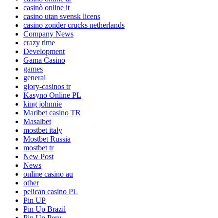
casinò online it
casino utan svensk licens
casino zonder crucks netherlands
Company News
crazy time
Development
Gama Casino
games
general
glory-casinos tr
Kasyno Online PL
king johnnie
Maribet casino TR
Masalbet
mostbet italy
Mostbet Russia
mostbet tr
New Post
News
online casino au
other
pelican casino PL
Pin UP
Pin Up Brazil
Pin Up Peru