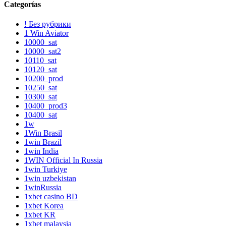
Categorías
! Без рубрики
1 Win Aviator
10000_sat
10000_sat2
10110_sat
10120_sat
10200_prod
10250_sat
10300_sat
10400_prod3
10400_sat
1w
1Win Brasil
1win Brazil
1win India
1WIN Official In Russia
1win Turkiye
1win uzbekistan
1winRussia
1xbet casino BD
1xbet Korea
1xbet KR
1xbet malaysia