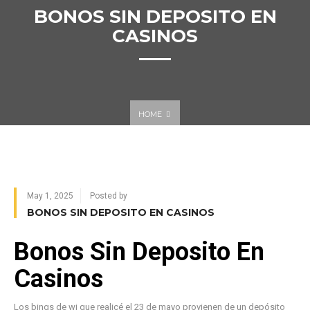
BONOS SIN DEPOSITO EN
CASINOS
HOME
May 1, 2025
Posted by
BONOS SIN DEPOSITO EN CASINOS
Bonos Sin Deposito En
Casinos
Los bings de wi que realicé el 23 de mayo provienen de un depósito