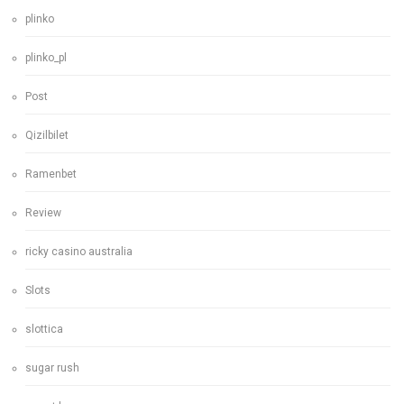
plinko
plinko_pl
Post
Qizilbilet
Ramenbet
Review
ricky casino australia
Slots
slottica
sugar rush