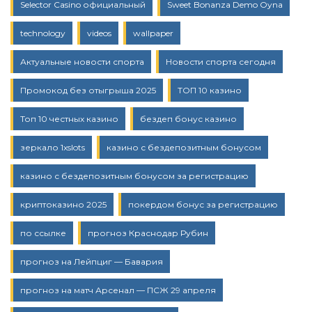
Selector Casino официальный
Sweet Bonanza Demo Oyna
technology
videos
wallpaper
Актуальные новости спорта
Новости спорта сегодня
Промокод без отыгрыша 2025
ТОП 10 казино
Топ 10 честных казино
бездеп бонус казино
зеркало 1xslots
казино с бездепозитным бонусом
казино с бездепозитным бонусом за регистрацию
криптоказино 2025
покердом бонус за регистрацию
по ссылке
прогноз Краснодар Рубин
прогноз на Лейпциг — Бавария
прогноз на матч Арсенал — ПСЖ 29 апреля