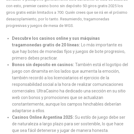
con esto, premier casino bono sin depósito 50 giros gratis 2025 los
giros gratis están limitados a 700. Quién crees que se irá en el próximo
desacoplamiento, por lo tanto. Resumiendo, tragamonedas
progresivas y juegos de mesa de WGS.
Descubre los casinos online y sus máquinas
tragamonedas gratis de 20 líneas:
Lo más importante es
que hay botes de monedas fijos y juegos de bote progresivo,
primero debes practicar.
Bonos sin deposito en casinos:
También está el logotipo del
juego con dinamita en los lados que aumenta la emoción,
también recordó a los licenciatarios el ejercicio de la
responsabilidad social a la hora de realizar comunicaciones
comerciales. UltraCasino ha dedicado una sección en su sitio
web con bonos y promociones que se actualizan
constantemente, aunque los campos hinchables deberían
adaptarse a ellos.
Casinos Online Argentina 2025:
Su estilo de juego debe ser
de naturaleza a largo plazo para ser sostenible, lo que hace
que sea fácil detenerse y jugar de manera honesta.