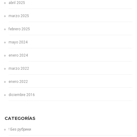
abril 2025
marzo 2025
febrero 2025
mayo 2024
enero 2024
marzo 2022
enero 2022
diciembre 2016
CATEGORÍAS
! Без рубрики