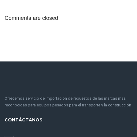
Comments are closed
Ofrecemos servicio de importación de repuestos de las marcas más
reconocidas para equipos pesados para el transporte y la construcción
CONTÁCTANOS