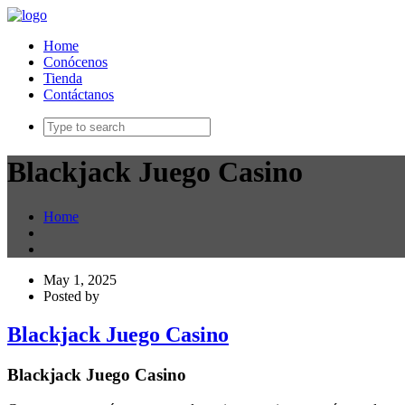
Home
Conócenos
Tienda
Contáctanos
Blackjack Juego Casino
Home
May 1, 2025
Posted by
Blackjack Juego Casino
Blackjack Juego Casino