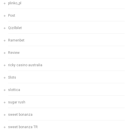
plinko_pl
Post
Qizilbilet
Ramenbet
Review
ricky casino australia
Slots
slottica
sugar rush
sweet bonanza
sweet bonanza TR