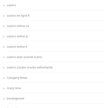
casino
casino en ligne fr
casino onlina ca
casino online ar
casinò online it
casino utan svensk licens
casino zonder crucks netherlands
Company News
crazy time
Development