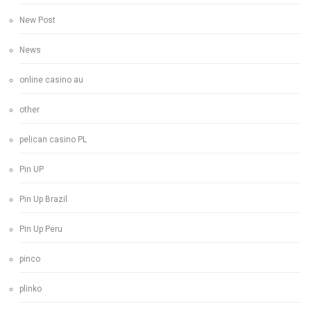
New Post
News
online casino au
other
pelican casino PL
Pin UP
Pin Up Brazil
Pin Up Peru
pinco
plinko