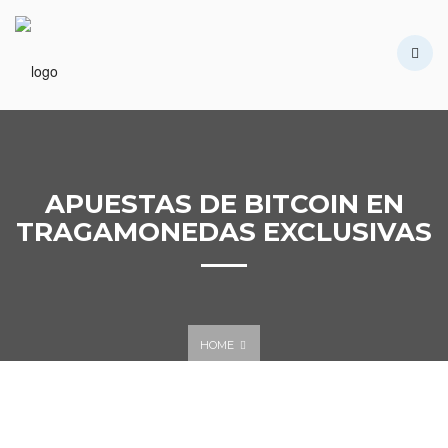
HOME
CONÓCENOS
TIENDA
CONTÁCTANOS
APUESTAS DE BITCOIN EN
TRAGAMONEDAS EXCLUSIVAS
HOME