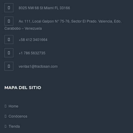
8025 NW 68 St Miami FL 33166
Av. 111, Local Galpon N° 75-76, Sector El Prado. Valencia, Edo.
Carabobo – Venezuela
+58 412 3401664
+1 786 5632735
ventas1@tractosan.com
MAPA DEL SITIO
Home
Conócenos
Tienda