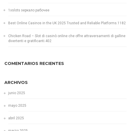
1xslots зеркало рабочее
Best Online Casinos in the UK 2025 Trusted and Reliable Platforms.1182
Chicken Road – Slot di casinò online che offre attraversamenti di galline
divertenti e gratificanti.402
COMENTARIOS RECIENTES
ARCHIVOS
junio 2025
mayo 2025
abril 2025
marzo 2025