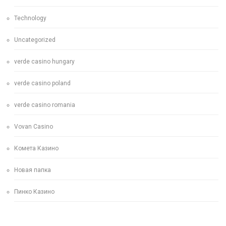
Technology
Uncategorized
verde casino hungary
verde casino poland
verde casino romania
Vovan Casino
Комета Казино
Новая папка
Пинко Казино