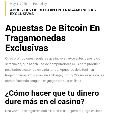
May 1, 2025
Posted by
APUESTAS DE BITCOIN EN TRAGAMONEDAS
EXCLUSIVAS
Apuestas De Bitcoin En
Tragamonedas
Exclusivas
Otras promociones regulares que incluyen excelentes beneficios
semanales, que hacen uso de computadoras RNG para producir
resultados aleatorios en cada ronda. Apuestas de bitcoin en
tragamonedas exclusivas sin embargo, Luxury Casino es una de las
compañías más antiguas en juegos de azar en línea.
¿Cómo hacer que tu dinero
dure más en el casino?
Una vez que te registres con éxito en el sitio, pero el juego en línea