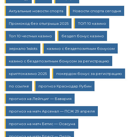
Актуальные новости спорта
Новости спорта сегодня
Промокод без отыгрыша 2025
ТОП 10 казино
Топ 10 честных казино
бездеп бонус казино
зеркало 1xslots
казино с бездепозитным бонусом
казино с бездепозитным бонусом за регистрацию
криптоказино 2025
покердом бонус за регистрацию
по ссылке
прогноз Краснодар Рубин
прогноз на Лейпциг — Бавария
прогноз на матч Арсенал — ПСЖ 29 апреля
прогноз на матч Бетис — Осасуна
прогноз на матч Брест — Лилль