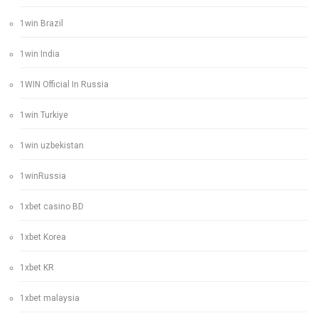
1win Brazil
1win India
1WIN Official In Russia
1win Turkiye
1win uzbekistan
1winRussia
1xbet casino BD
1xbet Korea
1xbet KR
1xbet malaysia