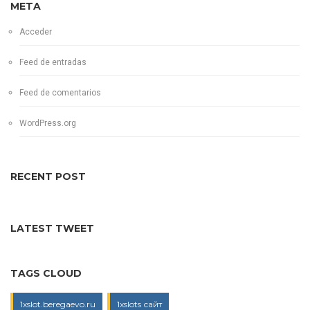
META
Acceder
Feed de entradas
Feed de comentarios
WordPress.org
RECENT POST
LATEST TWEET
TAGS CLOUD
1xslot.beregaevo.ru
1xslots сайт