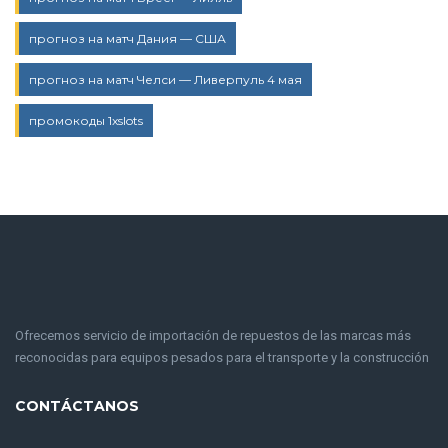
прогноз на матч Дания — США
прогноз на матч Челси — Ливерпуль 4 мая
промокоды 1xslots
Ofrecemos servicio de importación de repuestos de las marcas más
reconocidas para equipos pesados para el transporte y la construcción
CONTÁCTANOS