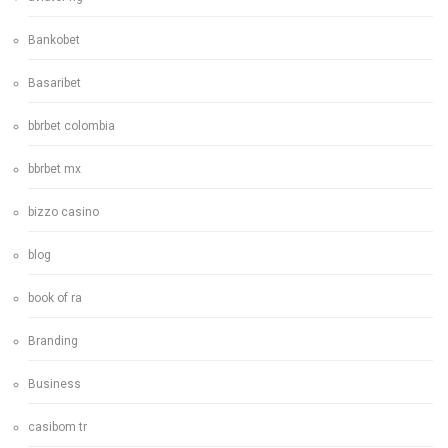
Bankobet
Basaribet
bbrbet colombia
bbrbet mx
bizzo casino
blog
book of ra
Branding
Business
casibom tr