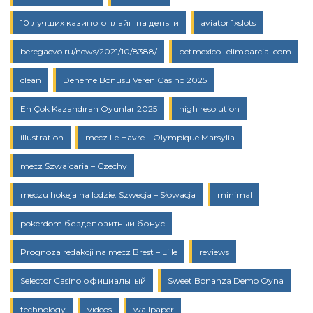
10 лучших казино онлайн на деньги
aviator 1xslots
beregaevo.ru/news/2021/10/8388/
betmexico -elimparcial.com
clean
Deneme Bonusu Veren Casino 2025
En Çok Kazandıran Oyunlar 2025
high resolution
illustration
mecz Le Havre – Olympique Marsylia
mecz Szwajcaria – Czechy
meczu hokeja na lodzie: Szwecja – Słowacja
minimal
pokerdom бездепозитный бонус
Prognoza redakcji na mecz Brest – Lille
reviews
Selector Casino официальный
Sweet Bonanza Demo Oyna
technology
videos
wallpaper