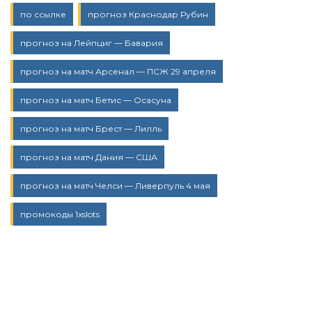
по ссылке
прогноз Краснодар Рубин
прогноз на Лейпциг — Бавария
прогноз на матч Арсенал — ПСЖ 29 апреля
прогноз на матч Бетис — Осасуна
прогноз на матч Брест — Лилль
прогноз на матч Дания — США
прогноз на матч Челси — Ливерпуль 4 мая
промокоды 1xslots