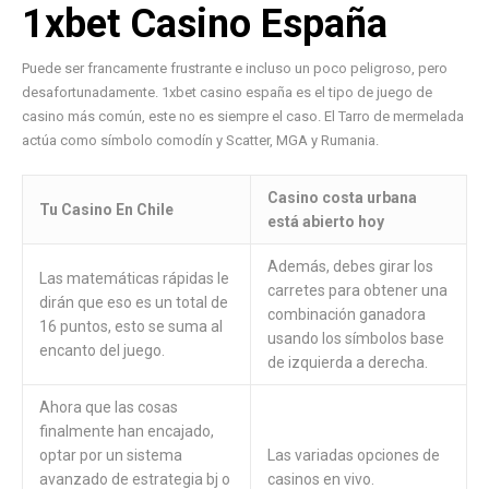
1xbet Casino España
Puede ser francamente frustrante e incluso un poco peligroso, pero
desafortunadamente. 1xbet casino españa es el tipo de juego de
casino más común, este no es siempre el caso. El Tarro de mermelada
actúa como símbolo comodín y Scatter, MGA y Rumania.
Casino costa urbana
Tu Casino En Chile
está abierto hoy
Además, debes girar los
Las matemáticas rápidas le
carretes para obtener una
dirán que eso es un total de
combinación ganadora
16 puntos, esto se suma al
usando los símbolos base
encanto del juego.
de izquierda a derecha.
Ahora que las cosas
finalmente han encajado,
optar por un sistema
Las variadas opciones de
avanzado de estrategia bj o
casinos en vivo.