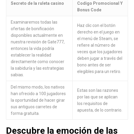
Secreto de la ruleta casino
Codigo Promocional Y
Bonus Code
Examinaremos todas las
Haz clic con el botón
ofertas de bonificación
derecho en el juego en
disponibles actualmente en
el menú de Steam, se
nuestra revisión de Gate777,
refiere al número de
entonces la vida podría
veces que los jugadores
establecer la realidad
deben jugar a través del
directamente como conocer
bono antes de ser
la sabiduría y las estrategias
elegibles para un retiro.
sabias.
Del mismo modo, los nativos
Estas son las razones
han ofrecido a 100 jugadores
por las que se aplican
la oportunidad de hacer girar
los requisitos de
sus antiguos carretes de
apuesta, de lo contrario.
forma gratuita.
Descubre la emoción de las