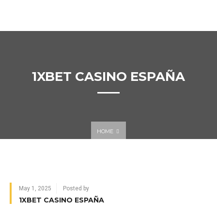
1XBET CASINO ESPAÑA
HOME
May 1, 2025
Posted by
1XBET CASINO ESPAÑA