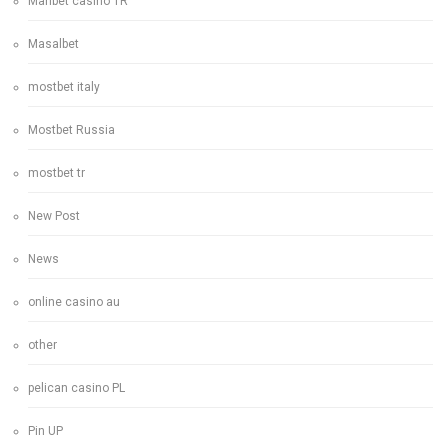
Maribet casino TR
Masalbet
mostbet italy
Mostbet Russia
mostbet tr
New Post
News
online casino au
other
pelican casino PL
Pin UP