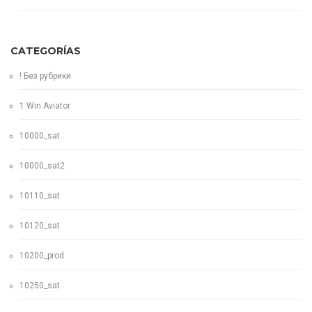
CATEGORÍAS
! Без рубрики
1 Win Aviator
10000_sat
10000_sat2
10110_sat
10120_sat
10200_prod
10250_sat