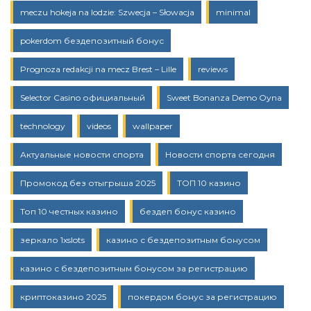
meczu hokeja na lodzie: Szwecja – Słowacja
minimal
pokerdom бездепозитный бонус
Prognoza redakcji na mecz Brest – Lille
reviews
Selector Casino официальный
Sweet Bonanza Demo Oyna
technology
videos
wallpaper
Актуальные новости спорта
Новости спорта сегодня
Промокод без отыгрыша 2025
ТОП 10 казино
Топ 10 честных казино
бездеп бонус казино
зеркало 1xslots
казино с бездепозитным бонусом
казино с бездепозитным бонусом за регистрацию
криптоказино 2025
покердом бонус за регистрацию